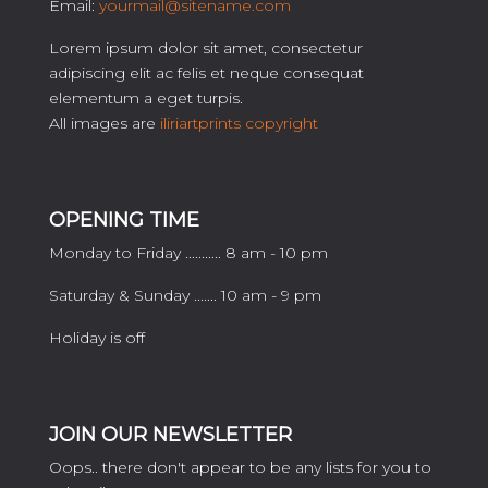
Email:
yourmail@sitename.com
Lorem ipsum dolor sit amet, consectetur
adipiscing elit ac felis et neque consequat
elementum a eget turpis.
All images are
iliriartprints copyright
OPENING TIME
Monday to Friday ........... 8 am - 10 pm
Saturday & Sunday ....... 10 am - 9 pm
Holiday is off
JOIN OUR NEWSLETTER
Oops.. there don't appear to be any lists for you to