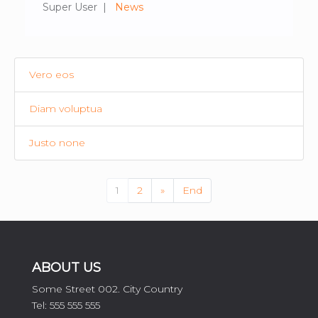
Super User
News
Vero eos
Diam voluptua
Justo none
1
2
»
End
ABOUT US
Some Street 002. City Country
Tel: 555 555 555