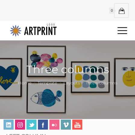
0
Three columns
Home
Template
Layouts
Three columns