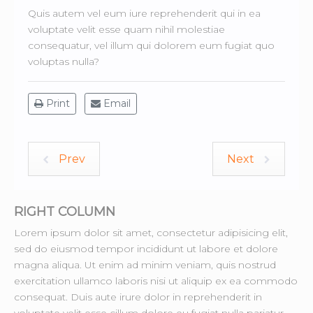
Quis autem vel eum iure reprehenderit qui in ea
voluptate velit esse quam nihil molestiae
consequatur, vel illum qui dolorem eum fugiat quo
voluptas nulla?
Print
Email
Prev
Next
RIGHT COLUMN
Lorem ipsum dolor sit amet, consectetur adipisicing elit,
sed do eiusmod tempor incididunt ut labore et dolore
magna aliqua. Ut enim ad minim veniam, quis nostrud
exercitation ullamco laboris nisi ut aliquip ex ea commodo
consequat. Duis aute irure dolor in reprehenderit in
voluptate velit esse cillum dolore eu fugiat nulla pariatur.